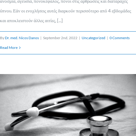
ανοσμία, αγευσία, πονοκέφαλος, πόνοι στις αρθρώσεις και διαταραχές
ύπνου. Εάν οι ενοχλήσεις αυτές διαρκούν περισσότερο από 4 εβδομάδες
και αποκλειστούν άλλες αιτίες, [...]
By
Dr. med. Nicos Danos
|
September 2nd, 2022
|
Uncategorized
|
0 Comments
Read More