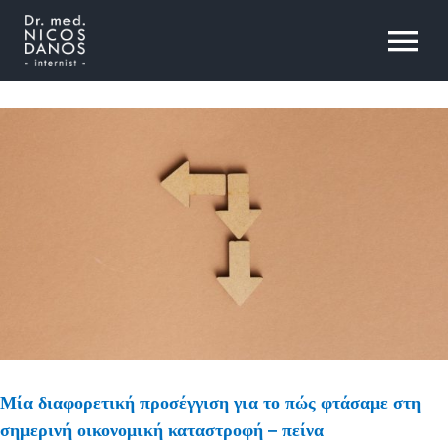
Skip
to
To
content
Na
Αρχική
Ο Ιατρός
Αρθρογραφία
Τομείς Εξειδίκευσης
Μία διαφορετική προσέγγιση για το πώς φτάσαμε στη
Επικοινωνία
σημερινή οικονομική καταστροφή – πείνα