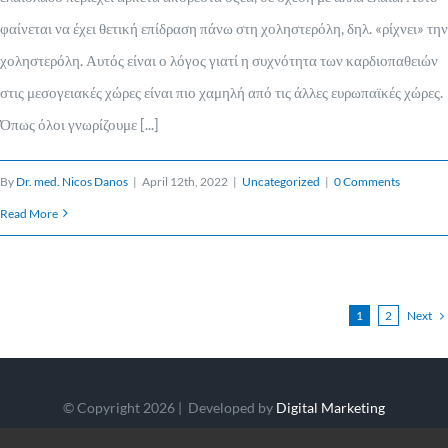
φαίνεται να έχει θετική επίδραση πάνω στη χοληστερόλη, δηλ. «ρίχνει» την
χοληστερόλη. Αυτός είναι ο λόγος γιατί η συχνότητα των καρδιοπαθειών
στις μεσογειακές χώρες είναι πιο χαμηλή από τις άλλες ευρωπαϊκές χώρες.
Όπως όλοι γνωρίζουμε [...]
By
Dr. med. Nicos Danos
|
April 12th, 2022
|
Uncategorized
|
0 Comments
Read More
Next
1
2
© Copyright 2026 | Developed by
Digital Marketing
City CY
| All Rights Reserved