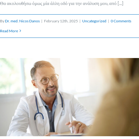
Θα ακολουθήσω όμως μία άλλη οδό για την ανάλυση μου, από [...]
By
Dr. med. Nicos Danos
|
February 12th, 2025
|
Uncategorized
|
0 Comments
Read More